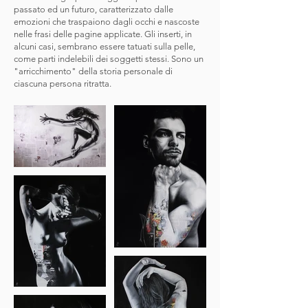
passato ed un futuro, caratterizzato dalle
emozioni che traspaiono dagli occhi e nascoste
nelle frasi delle pagine applicate. Gli inserti, in
alcuni casi, sembrano essere tatuati sulla pelle,
come parti indelebili dei soggetti stessi. Sono un
"arricchimento" della storia personale di
ciascuna persona ritratta.