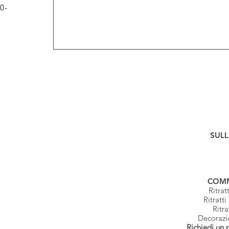
0-
SULL
COMM
Ritrat
Ritratti
Ritra
Decorazi
Richiedi un 