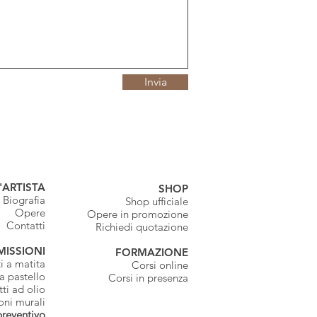
Invia
'ARTISTA
SHOP
Biografia
Shop ufficiale
Opere
Opere in promozione
Contatti
Richiedi quotazione
ISSIONI
FORMAZIONE
ti a matita
Corsi online
 a pastello
Corsi in presenza
tti ad olio
oni murali
preventivo