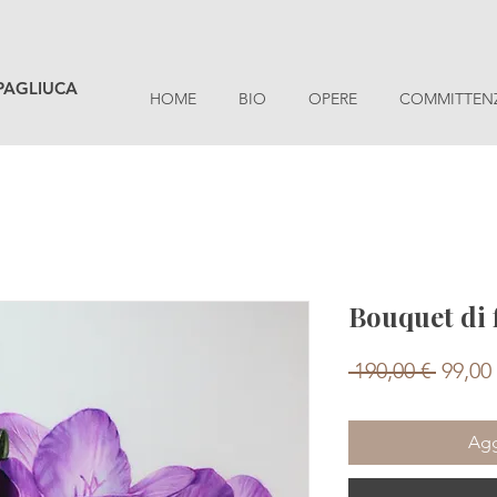
PAGLIUCA
HOME
BIO
OPERE
COMMITTEN
Bouquet di 
Prezz
 190,00 € 
99,00
regol
Agg