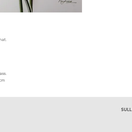
mat.
ass.
 cm
SULL